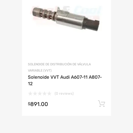
SOLENOIDE DE DISTRIBUCIÓN DE VÁLVULA
VARIABLE (VVT)
Solenoide VVT Audi A607-11 A807-
12
(0 reviews)
891.00
Añadir 
$