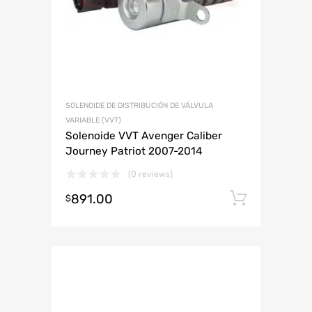
SOLENOIDE DE DISTRIBUCIÓN DE VÁLVULA
VARIABLE (VVT)
Solenoide VVT Avenger Caliber
Journey Patriot 2007-2014
(0 reviews)
891.00
Añadir 
$