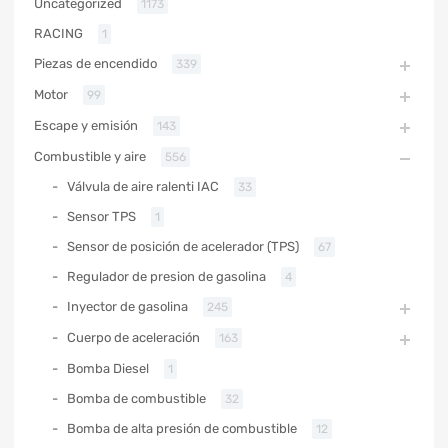
Uncategorized
1173
RACING
1
Piezas de encendido
339
Motor
99
Escape y emisión
143
Combustible y aire
556
Válvula de aire ralenti IAC
33
Sensor TPS
1
Sensor de posición de acelerador (TPS)
67
Regulador de presion de gasolina
4
Inyector de gasolina
245
Cuerpo de aceleración
163
Bomba Diesel
1
Bomba de combustible
32
Bomba de alta presión de combustible
12