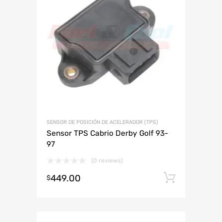
SENSOR DE POSICIÓN DE ACELERADOR (TPS)
Sensor TPS Cabrio Derby Golf 93-
97
(0 reviews)
449.00
Añadir 
$