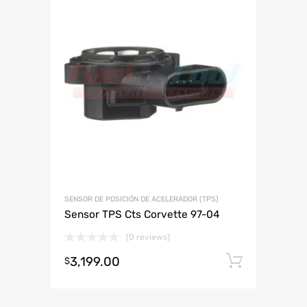
SENSOR DE POSICIÓN DE ACELERADOR (TPS)
Sensor TPS Cts Corvette 97-04
(0 reviews)
3,199.00
Añadir 
$