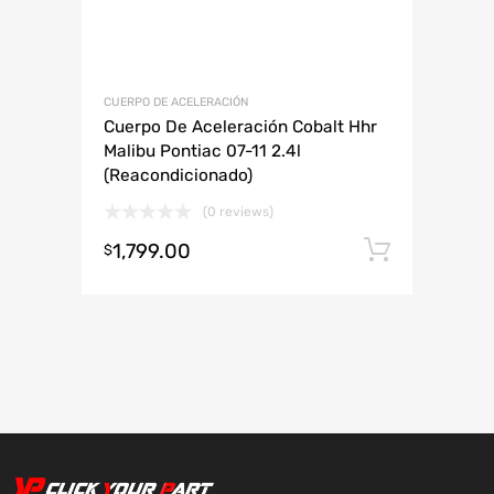
CUERPO DE ACELERACIÓN
Cuerpo De Aceleración Cobalt Hhr
Malibu Pontiac 07-11 2.4l
(Reacondicionado)
(0 reviews)
1,799.00
Añadir 
$