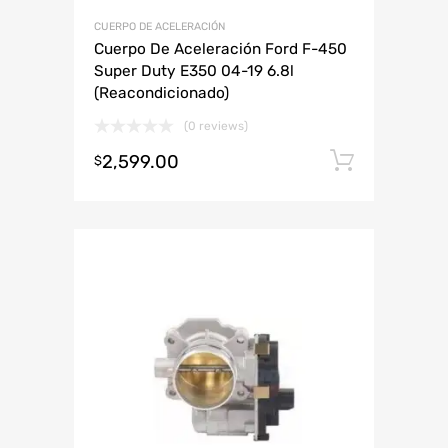
CUERPO DE ACELERACIÓN
Cuerpo De Aceleración Ford F-450
Super Duty E350 04-19 6.8l
(Reacondicionado)
(0 reviews)
2,599.00
Añadir 
$