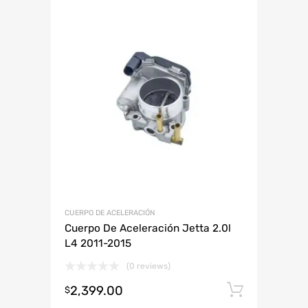
CUERPO DE ACELERACIÓN
Cuerpo De Aceleración Jetta 2.0l
L4 2011-2015
(0 reviews)
2,399.00
Añadir 
$