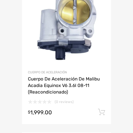
CUERPO DE ACELERACIÓN
Cuerpo De Aceleración De Malibu
Acadia Equinox V6 3.6l 08-11
(Reacondicionado)
(0 reviews)
1,999.00
Añadir 
$