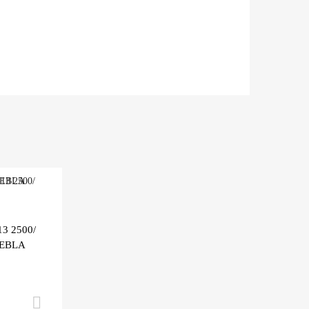
Agregar a mi Wishlist
3 2500/
Agrega y compara
IEBLA
Añadir al carrito