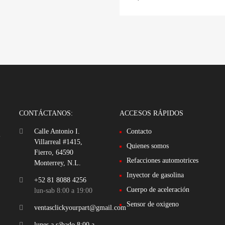
CONTÁCTANOS:
ACCESOS RÁPIDOS
Calle Antonio I.
Contacto
u
Villarreal #1415,
Quienes somos
Fierro, 64590
Refacciones automotrices
Monterrey, N.L.
Inyector de gasolina
+52 81 8088 4256
Cuerpo de aceleración
lun-sab 8:00 a 19:00
Sensor de oxigeno
ventasclickyourpart@gmail.com
lunes a sábado 8:00 a