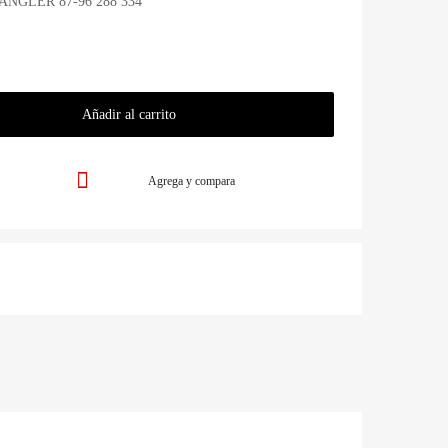
GLER 87-96 288 334
Añadir al carrito
Agrega y compara