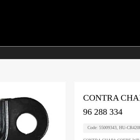
CONTRA CHA
96 288 334
Code:
55009343, HU-CR420