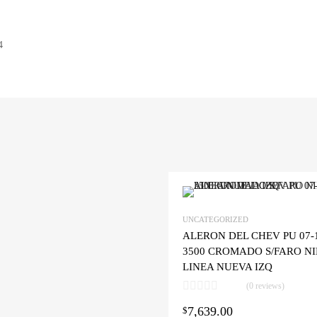
4
Wishlist
UNCATEGORIZED
ALERON DEL CHEV PU 07-1
grega y compara
3500 CROMADO S/FARO N
LINEA NUEVA IZQ
(0 reviews)
7,639.00
al carrito
$