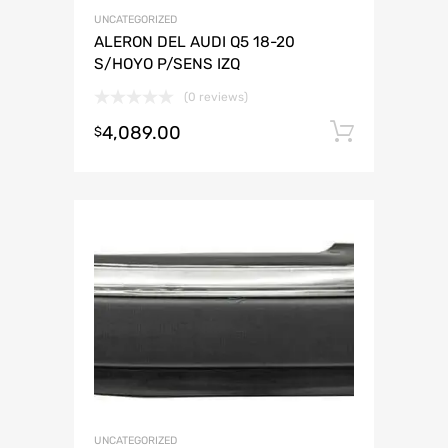
UNCATEGORIZED
ALERON DEL AUDI Q5 18-20
S/HOYO P/SENS IZQ
(0 reviews)
4,089.00
Añadir 
$
UNCATEGORIZED