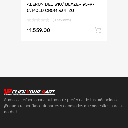
ALERON DEL S10/ BLAZER 95-97
C/MOLD CROM 334 IZQ
(0 reviews)
1,559.00
Añadir 
$
Somos la refaccionaria automotriz preferida de tus mécanicos.
¡Encuentra aquí las autopartes y accesorios que necesitas para tu
coche!