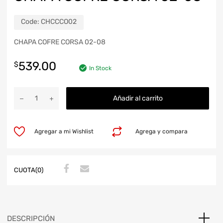
Code:
CHCCCO02
CHAPA COFRE CORSA 02-08
539.00
$
In Stock
Añadir al carrito
Agregar a mi Wishlist
Agrega y compara
CUOTA(0)
DESCRIPCIÓN