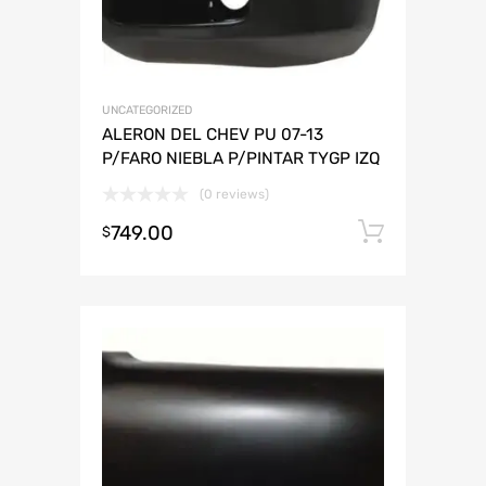
UNCATEGORIZED
ALERON DEL CHEV PU 07-13
P/FARO NIEBLA P/PINTAR TYGP IZQ
(0 reviews)
749.00
Añadir 
$