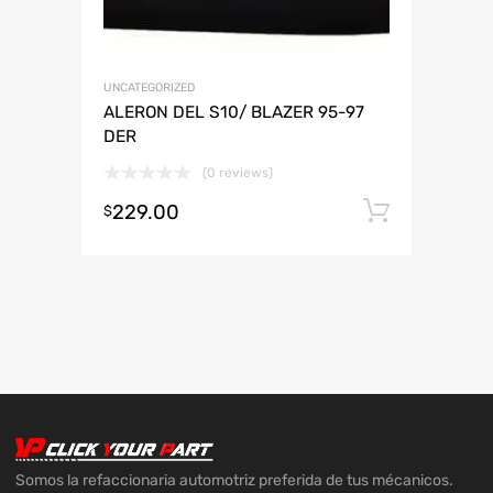
UNCATEGORIZED
ALERON DEL S10/ BLAZER 95-97
DER
(0 reviews)
229.00
Añadir 
$
Somos la refaccionaria automotriz preferida de tus mécanicos.