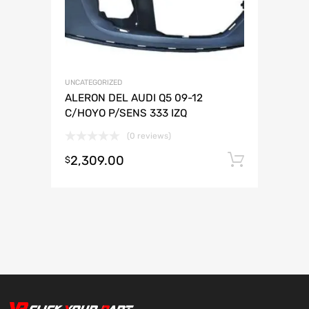
UNCATEGORIZED
ALERON DEL AUDI Q5 09-12
C/HOYO P/SENS 333 IZQ
(0 reviews)
2,309.00
Añadir 
$