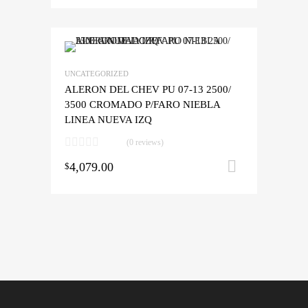
UNCATEGORIZED
ALERON DEL CHEV PU 07-13 2500/
3500 CROMADO P/FARO NIEBLA
LINEA NUEVA IZQ
(0 reviews)
4,079.00
Añadir al 
$