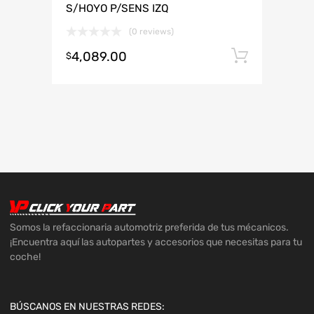
S/HOYO P/SENS IZQ
(0 reviews)
4,089.00
Añadir 
$
Somos la refaccionaria automotriz preferida de tus mécanicos.
¡Encuentra aquí las autopartes y accesorios que necesitas para tu
coche!
BÚSCANOS EN NUESTRAS REDES: