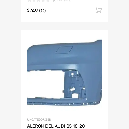
(0 reviews)
749.00
Añadir 
$
UNCATEGORIZED
ALERON DEL AUDI Q5 18-20