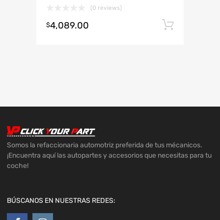
(0 reviews)
4,089.00
Añadir 
$
Somos la refaccionaria automotriz preferida de tus mécanicos.
¡Encuentra aquí las autopartes y accesorios que necesitas para tu
coche!
BÚSCANOS EN NUESTRAS REDES: