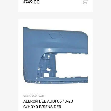
749.00
Añadir 
$
UNCATEGORIZED
ALERON DEL AUDI Q5 18-20
C/HOYO P/SENS DER