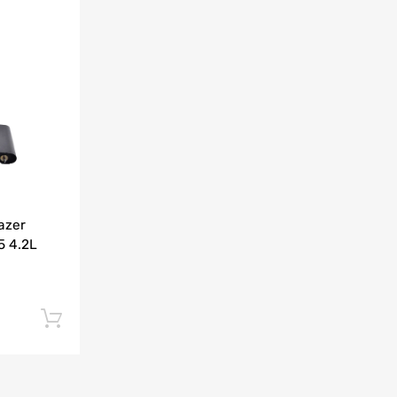
Agrega y compara
azer
5 4.2L
Añadir al carrito