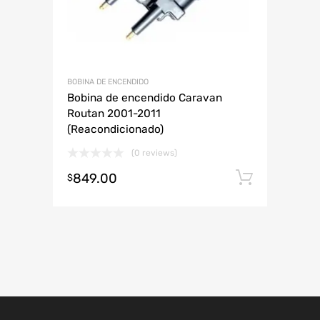
BOBINA DE ENCENDIDO
Bobina de encendido Caravan
Routan 2001-2011
(Reacondicionado)
(0 reviews)
849.00
Añadir 
$