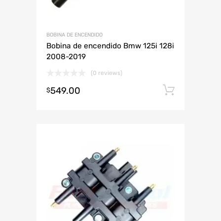
BOBINA DE ENCENDIDO
Bobina de encendido Bmw 125i 128i
2008-2019
(0 reviews)
549.00
Añadir 
$