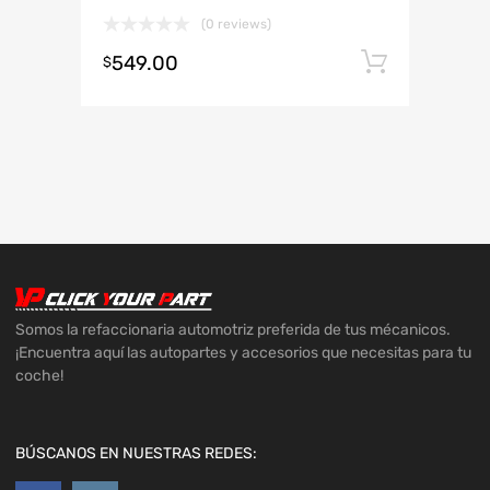
(0 reviews)
549.00
Añadir 
$
Somos la refaccionaria automotriz preferida de tus mécanicos.
¡Encuentra aquí las autopartes y accesorios que necesitas para tu
coche!
BÚSCANOS EN NUESTRAS REDES: