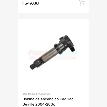
549.00
Añadir 
$
BOBINA DE ENCENDIDO
Bobina de encendido Cadillac
Deville 2004-2006