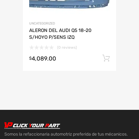
UNCATEGORIZED
ALERON DEL AUDI Q5 18-20
S/HOYO P/SENS IZQ
(0 reviews)
4,089.00
Añadir 
$
Somos la refaccionaria automotriz preferida de tus mécanicos.