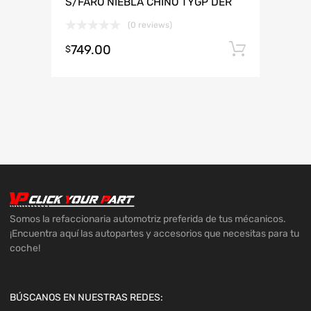
S/FARO NIEBLA CHINO TYGP DER
(0 reviews)
749.00
Añadir 
$
Somos la refaccionaria automotriz preferida de tus mécanicos.
¡Encuentra aquí las autopartes y accesorios que necesitas para tu
coche!
BÚSCANOS EN NUESTRAS REDES: