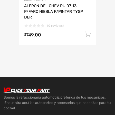
UNCATEGORIZED
ALERON DEL CHEV PU 07-13
P/FARO NIEBLA P/PINTAR TYGP
DER
(0 reviews)
749.00
Añadir 
$
Somos la refaccionaria automotriz preferida de tus mécanicos.
¡Encuentra aquí las autopartes y accesorios que necesitas para tu
coche!