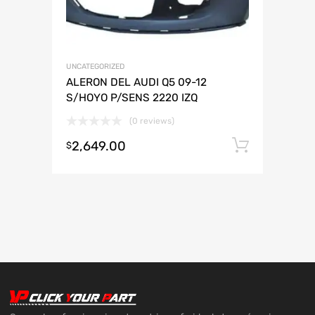
UNCATEGORIZED
ALERON DEL AUDI Q5 09-12
S/HOYO P/SENS 2220 IZQ
(0 reviews)
2,649.00
Añadir 
$