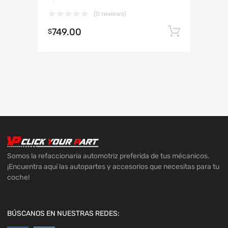
(0 reviews)
749.00
Añadir 
$
Somos la refaccionaria automotriz preferida de tus mécanicos.
¡Encuentra aquí las autopartes y accesorios que necesitas para tu
coche!
BÚSCANOS EN NUESTRAS REDES: