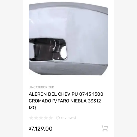
UNCATEGORIZED
ALERON DEL CHEV PU 07-13 1500
CROMADO P/FARO NIEBLA 33312
IZQ
(0 reviews)
7,129.00
Añadir 
$