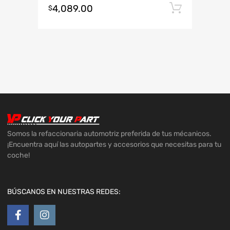
4,089.00
Añadir 
$
Somos la refaccionaria automotriz preferida de tus mécanicos.
¡Encuentra aquí las autopartes y accesorios que necesitas para tu
coche!
BÚSCANOS EN NUESTRAS REDES: