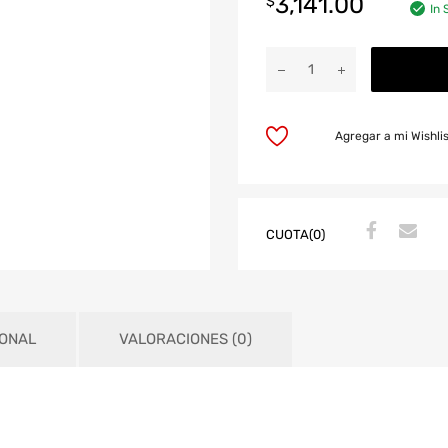
3,141.00
$
In 
Agregar a mi Wishli
CUOTA(0)
IONAL
VALORACIONES (0)