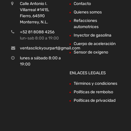
Calle Antonio I.
Contacto
Villarreal #1415,
Quienes somos
Fierro, 64590
Refacciones
Monterrey, N.L.
automotrices
+52 81 8088 4256
Inyector de gasolina
lun-sab 8:00 a 19:00
Cuerpo de aceleración
ventasclickyourpart@gmail.com
Sensor de oxigeno
lunes a sábado 8:00 a
19:00
ENLACES LEGALES
Términos y condiciones
Políticas de rembolso
Políticas de privacidad