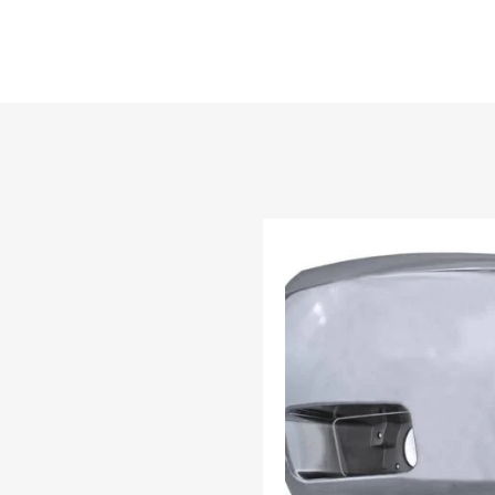
i Wishlist
grega y compara