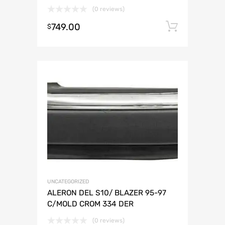
(0 reviews)
749.00
Añadir 
$
UNCATEGORIZED
ALERON DEL S10/ BLAZER 95-97
C/MOLD CROM 334 DER
(0 reviews)