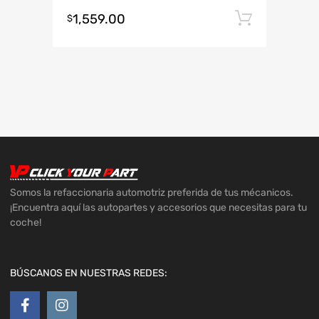
1,559.00
Añadir 
$
Somos la refaccionaria automotriz preferida de tus mécanicos.
¡Encuentra aquí las autopartes y accesorios que necesitas para tu
coche!
BÚSCANOS EN NUESTRAS REDES: