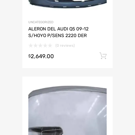
UNCATEGORIZED
ALERON DEL AUDI Q5 09-12
S/HOYO P/SENS 2220 DER
(0 reviews)
2,649.00
Añadir 
$