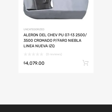
UNCATEGORIZED
ALERON DEL CHEV PU 07-13 2500/
3500 CROMADO P/FARO NIEBLA
LINEA NUEVA IZQ
(0 reviews)
4,079.00
Añadir 
$