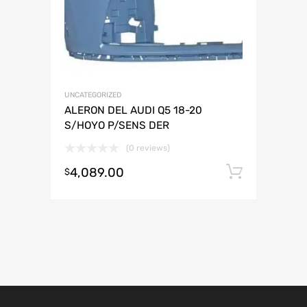
UNCATEGORIZED
ALERON DEL AUDI Q5 18-20
S/HOYO P/SENS DER
(0 reviews)
4,089.00
Añadir 
$