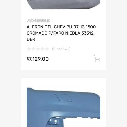
UNCATEGORIZED
ALERON DEL CHEV PU 07-13 1500
CROMADO P/FARO NIEBLA 33312
DER
(0 reviews)
7,129.00
Añadir 
$