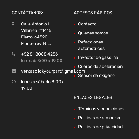
CONTÁCTANOS:
ACCESOS RÁPIDOS
Calle Antonio I.
Contacto
Villarreal #1415,
Quienes somos
Fierro, 64590
Refacciones
Monterrey, N.L.
automotrices
+52 81 8088 4256
Inyector de gasolina
lun-sab 8:00 a 19:00
Cuerpo de aceleración
ventasclickyourpart@gmail.com
Sensor de oxigeno
lunes a sábado 8:00 a
19:00
ENLACES LEGALES
Términos y condiciones
Políticas de rembolso
Políticas de privacidad