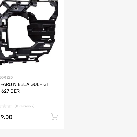
Agregar a mi Wishlist
ción
Agrega y compara
AUDI
CHEVROLET
DODGE
HONDA
JAC
LAMBORGHINI
MAZDA
GORIZED
FARO NIEBLA GOLF GTI
 627 DER
(0 reviews)
09.00
Añadir al carrito