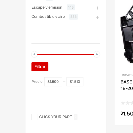
Refac
Escape y emisión
143
Combustible y aire
556
ABARTH
PRECIO
ABARTH
Filtrar
UNCATE
BASE 
Precio:
$1,500
—
$1,510
18-20
MARCA
1,5
$
CLICK YOUR PART
1