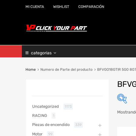
MI CUENTA
WISHLIST
COMPARACIÓN
categorias
Home
Numero de Parte del producto
BFVGO18GTIR 5G0 807
BFVG
CATEGORIAS
Uncategorized
1173
Mostrando
RACING
1
Marc
Piezas de encendido
339
Año
Motor
99