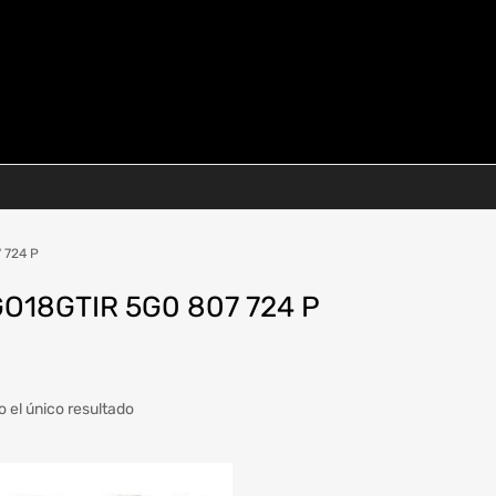
 724 P
O18GTIR 5G0 807 724 P
 el único resultado
a
Modelo