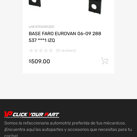
UNCATEGORIZED
BASE FARO EUROVAN 06-09 288
537 ***1 IZQ
(0 reviews)
509.00
Añadir 
$
Somos la refaccionaria automotriz preferida de tus mécanicos.
¡Encuentra aquí las autopartes y accesorios que necesitas para tu
coche!