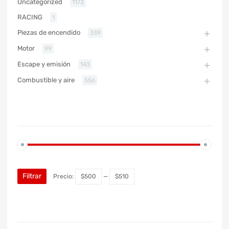
Uncategorized
1173
RACING
1
Piezas de encendido
339
Motor
99
Escape y emisión
143
Combustible y aire
556
PRECIO
Filtrar
Precio:
$500
—
$510
MARCA