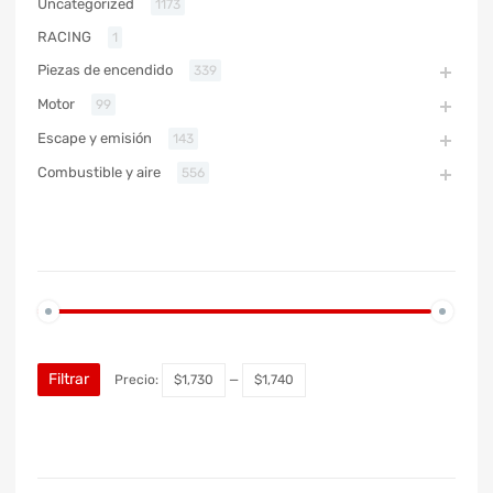
Uncategorized
1173
RACING
1
Piezas de encendido
339
Motor
99
Escape y emisión
143
Combustible y aire
556
PRECIO
Filtrar
Precio:
$1,730
—
$1,740
MARCA