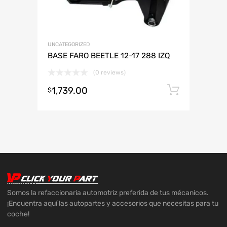
UNCATEGORIZED
BASE FARO BEETLE 12-17 288 IZQ
(0 reviews)
1,739.00
Añadir 
$
Somos la refaccionaria automotriz preferida de tus mécanicos.
¡Encuentra aquí las autopartes y accesorios que necesitas para tu
coche!