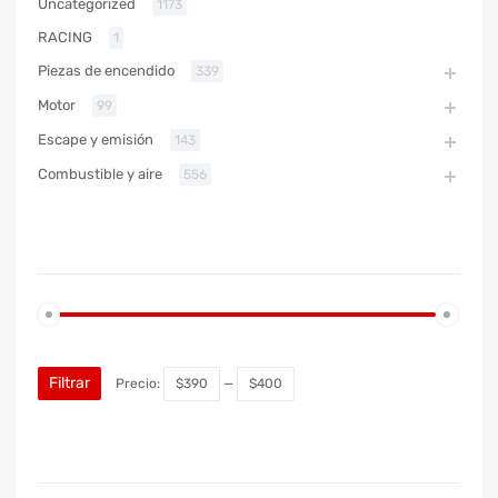
Uncategorized
1173
RACING
1
Piezas de encendido
339
Motor
99
Escape y emisión
143
Combustible y aire
556
PRECIO
Filtrar
Precio:
$390
—
$400
MARCA