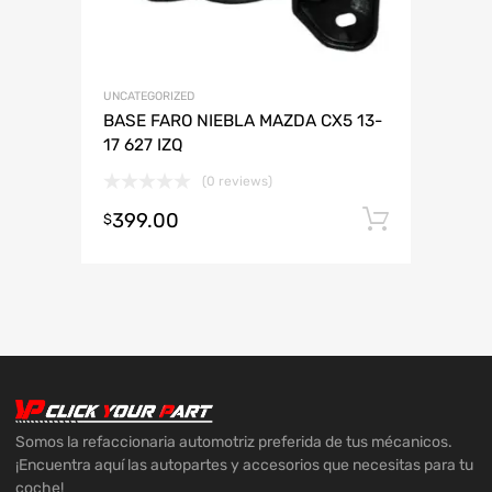
UNCATEGORIZED
BASE FARO NIEBLA MAZDA CX5 13-
17 627 IZQ
(0 reviews)
399.00
Añadir 
$
Somos la refaccionaria automotriz preferida de tus mécanicos.
¡Encuentra aquí las autopartes y accesorios que necesitas para tu
coche!