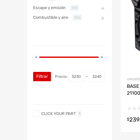
Refac
Escape y emisión
143
Combustible y aire
556
ABARTH
PRECIO
ABARTH
Filtrar
Precio:
$230
—
$240
UNCATE
BASE 
21100
MARCA
CLICK YOUR PART
1
239
$
MARCA DE COCHE