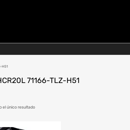
Z-H51
CR20L 71166-TLZ-H51
 el único resultado
a
Modelo