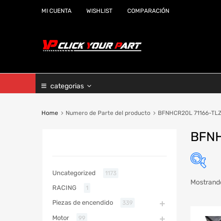
MI CUENTA
WISHLIST
COMPARACIÓN
categorias
Home
Numero de Parte del producto
BFNHCR20L 71166-TL
BFNH
CATEGORIAS
Uncategorized
1173
Mostrando
RACING
1
Marc
Piezas de encendido
339
Año
Motor
99