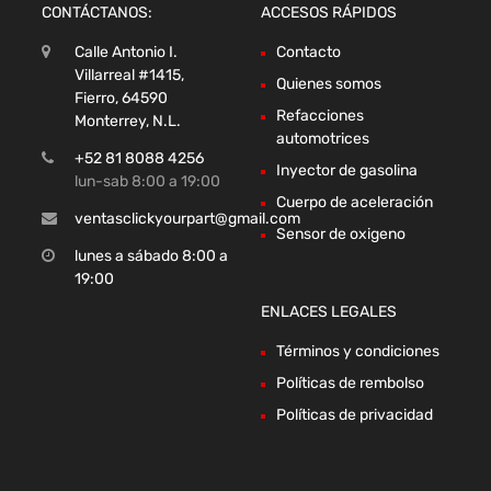
CONTÁCTANOS:
ACCESOS RÁPIDOS
Calle Antonio I.
Contacto
Villarreal #1415,
Quienes somos
Fierro, 64590
Refacciones
Monterrey, N.L.
automotrices
+52 81 8088 4256
Inyector de gasolina
lun-sab 8:00 a 19:00
Cuerpo de aceleración
ventasclickyourpart@gmail.com
Sensor de oxigeno
lunes a sábado 8:00 a
19:00
ENLACES LEGALES
Términos y condiciones
Políticas de rembolso
Políticas de privacidad