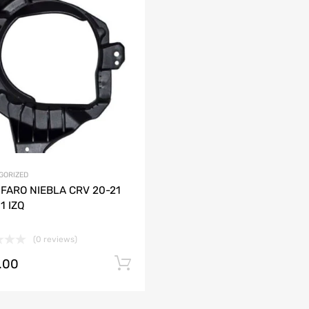
Agregar a mi Wishlist
ción
Agrega y compara
AUDI
CHEVROLET
DODGE
HONDA
JAC
LAMBORGHINI
MAZDA
GORIZED
FARO NIEBLA CRV 20-21
1 IZQ
(0 reviews)
.00
Añadir al carrito