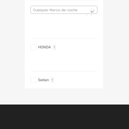
Cualquier Marca-de-coche
MARCA DE COCHE
HONDA
1
TIPO DE CARRO
Sedan
1