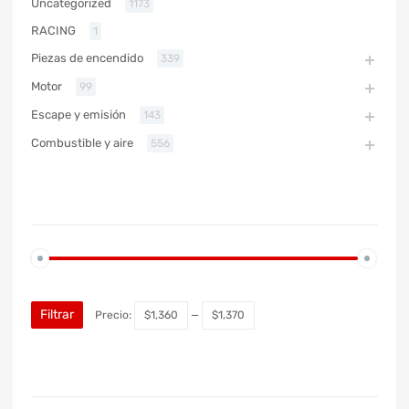
Uncategorized
1173
RACING
1
Piezas de encendido
339
Motor
99
Escape y emisión
143
Combustible y aire
556
PRECIO
Filtrar
Precio:
$1,360
—
$1,370
MARCA