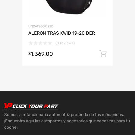
UNCATEGORIZED
ALERON TRAS KWID 19-20 DER
(0 reviews)
1,369.00
Añadir 
$
Somos la refaccionaria automotriz preferida de tus mécanicos.
¡Encuentra aquí las autopartes y accesorios que necesitas para tu
coche!