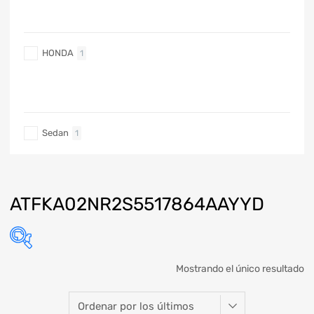
MARCA DE COCHE
HONDA
1
TIPO DE CARRO
Sedan
1
ATFKA02NR2S5517864AAYYD
Mostrando el único resultado
Marca
Modelo