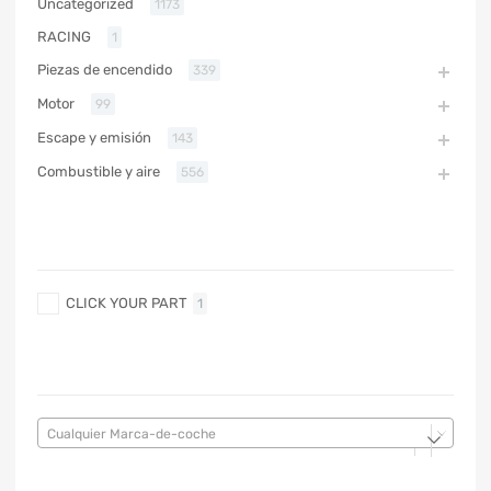
Uncategorized
1173
RACING
1
Piezas de encendido
339
Motor
99
Escape y emisión
143
Combustible y aire
556
MARCA
CLICK YOUR PART
1
MARCA DE COCHE
Cualquier Marca-de-coche