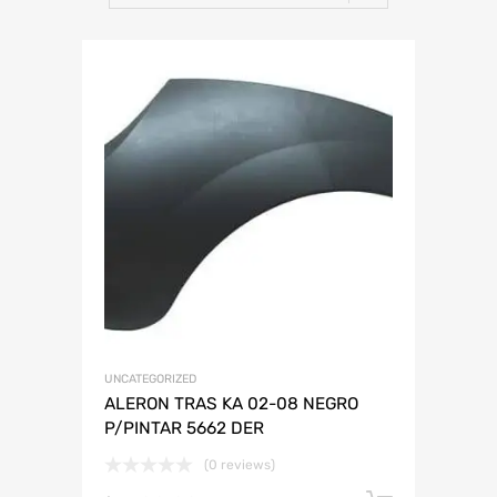
Año
Refacción
ABARTH
KIA SEDONA
ABARTH
AUDI
CHEVROLET
DODGE
HONDA
LAMBORGHINI
JAC
MAZDA
MINI
PLYMOUTH
RENAULT
SMART
VOLKSWAGEN
UNCATEGORIZED
ALERON TRAS KA 02-08 NEGRO
P/PINTAR 5662 DER
(0 reviews)