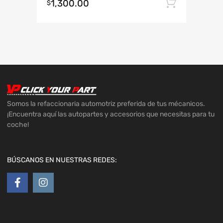
1,300.00
Añadir 
$
Somos la refaccionaria automotriz preferida de tus mécanicos.
¡Encuentra aquí las autopartes y accesorios que necesitas para tu
coche!
BÚSCANOS EN NUESTRAS REDES: