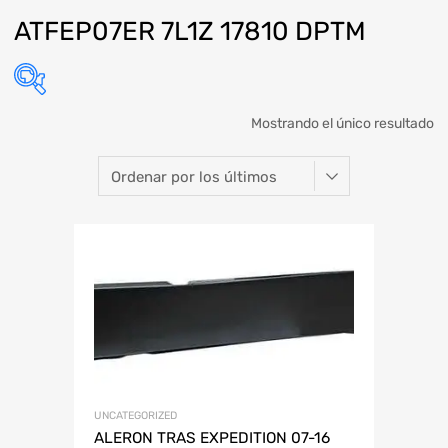
ATFEP07ER 7L1Z 17810 DPTM
Mostrando el único resultado
Marca
Modelo
Año
Refacción
ABARTH
KIA SEDONA
ABARTH
AUDI
CHEVROLET
DODGE
HONDA
LAMBORGHINI
JAC
MAZDA
MINI
PLYMOUTH
RENAULT
SMART
VOLKSWAGEN
UNCATEGORIZED
ALERON TRAS EXPEDITION 07-16