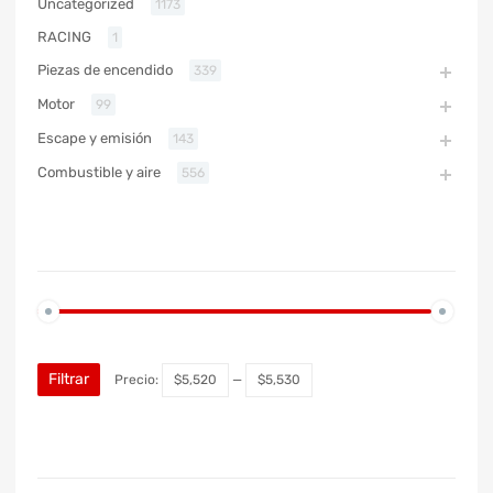
Uncategorized
1173
RACING
1
Piezas de encendido
339
Motor
99
Escape y emisión
143
Combustible y aire
556
PRECIO
Filtrar
Precio:
$5,520
—
$5,530
MARCA