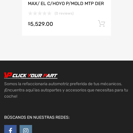
MAX/ EL C/HOYO P/MOLD MTP DER
(0 reviews)
5,529.00
Añadir 
$
Somos la refaccionaria automotriz preferida de tus mécanicos.
¡Encuentra aquí las autopartes y accesorios que necesitas para tu
coche!
BÚSCANOS EN NUESTRAS REDES: