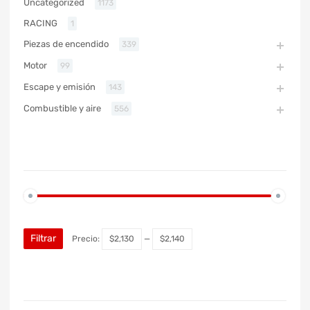
Uncategorized
1173
RACING
1
Piezas de encendido
339
Motor
99
Escape y emisión
143
Combustible y aire
556
PRECIO
Filtrar
Precio:
$2,130
—
$2,140
MARCA