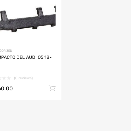
Agregar a mi Wishlist
ción
Agrega y compara
AUDI
CHEVROLET
DODGE
HONDA
JAC
LAMBORGHINI
MAZDA
GORIZED
PACTO DEL AUDI Q5 18-
(0 reviews)
60.00
Añadir al carrito