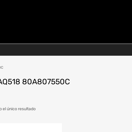
0C
AQ518 80A807550C
 el único resultado
a
Modelo