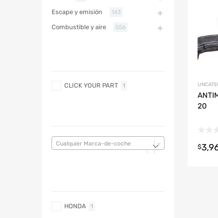
Refac
Escape y emisión
143
Combustible y aire
556
ABARTH
MARCA
ABARTH
UNCATE
CLICK YOUR PART
1
ANTIM
20
MARCA DE COCHE
Cualquier Marca-de-coche
3,9
$
MARCA DE COCHE
HONDA
1