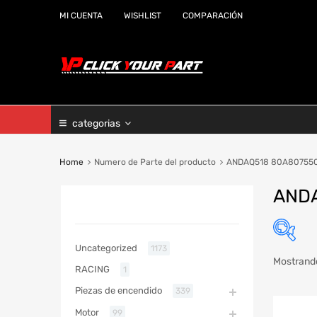
MI CUENTA
WISHLIST
COMPARACIÓN
categorias
Home
Numero de Parte del producto
ANDAQ518 80A80755
AND
CATEGORIAS
Uncategorized
1173
Mostrando
RACING
1
Marc
Piezas de encendido
339
Año
Motor
99