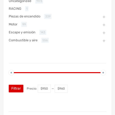
Uncategorized
1173
RACING
1
Piezas de encendido
339
Motor
99
Escape y emisión
143
Combustible y aire
556
PRECIO
Filtrar
Precio:
$950
—
$960
MARCA