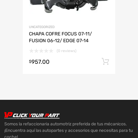
UNCATEGORIZED
CHAPA COFRE FOCUS 07-11/
FUSION 06-12/ EDGE 07-14
(0 reviews)
957.00
Añadir 
$
Somos la refaccionaria automotriz preferida de tus mécanicos.
¡Encuentra aquí las autopartes y accesorios que necesitas para tu
coche!