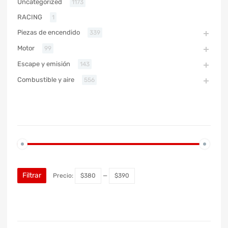
Uncategorized
1173
RACING
1
Piezas de encendido
339
Motor
99
Escape y emisión
143
Combustible y aire
556
PRECIO
Filtrar
Precio:
$380
—
$390
MARCA