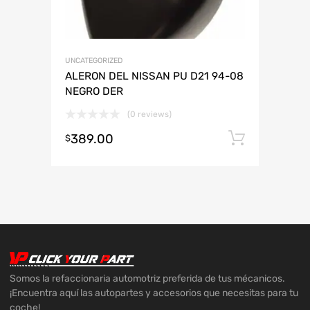
UNCATEGORIZED
ALERON DEL NISSAN PU D21 94-08
NEGRO DER
(0 reviews)
389.00
Añadir 
$
Somos la refaccionaria automotriz preferida de tus mécanicos.
¡Encuentra aquí las autopartes y accesorios que necesitas para tu
coche!