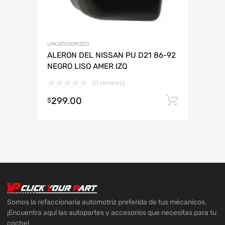
UNCATEGORIZED
ALERON DEL NISSAN PU D21 86-92
NEGRO LISO AMER IZQ
(0 reviews)
299.00
Añadir 
$
Somos la refaccionaria automotriz preferida de tus mécanicos.
¡Encuentra aquí las autopartes y accesorios que necesitas para tu
coche!