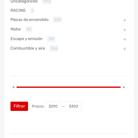
Uncategorized
1173
RACING
1
Piezas de encendido
339
Motor
99
Escape y emisión
143
Combustible y aire
556
PRECIO
Filtrar
Precio:
$290
—
$300
MARCA