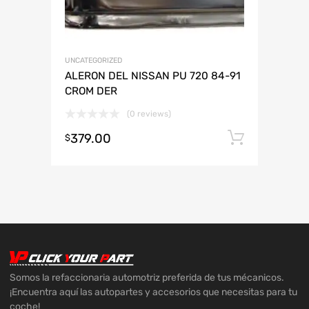
UNCATEGORIZED
ALERON DEL NISSAN PU 720 84-91
CROM DER
(0 reviews)
379.00
Añadir 
$
Somos la refaccionaria automotriz preferida de tus mécanicos.
¡Encuentra aquí las autopartes y accesorios que necesitas para tu
coche!