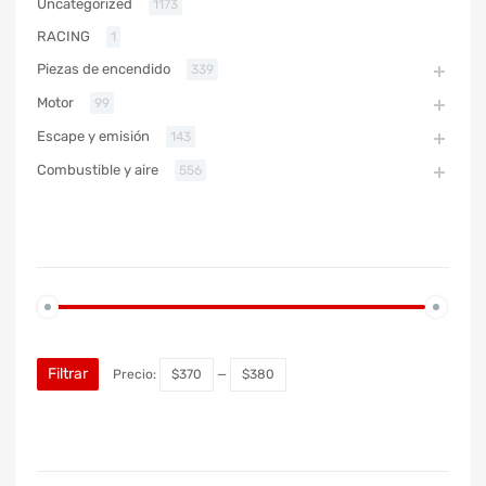
Uncategorized
1173
RACING
1
Piezas de encendido
339
Motor
99
Escape y emisión
143
Combustible y aire
556
PRECIO
Filtrar
Precio:
$370
—
$380
MARCA