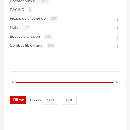
Uncategorized
1173
RACING
1
Piezas de encendido
339
Motor
99
Escape y emisión
143
Combustible y aire
556
PRECIO
Filtrar
Precio:
$370
—
$380
MARCA