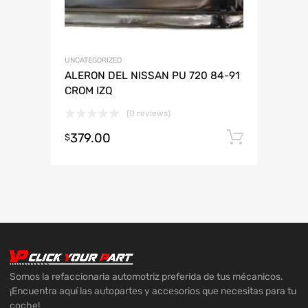
UNCATEGORIZED
ALERON DEL NISSAN PU 720 84-91
CROM IZQ
(0 reviews)
379.00
Añadir 
$
Somos la refaccionaria automotriz preferida de tus mécanicos.
¡Encuentra aquí las autopartes y accesorios que necesitas para tu
coche!