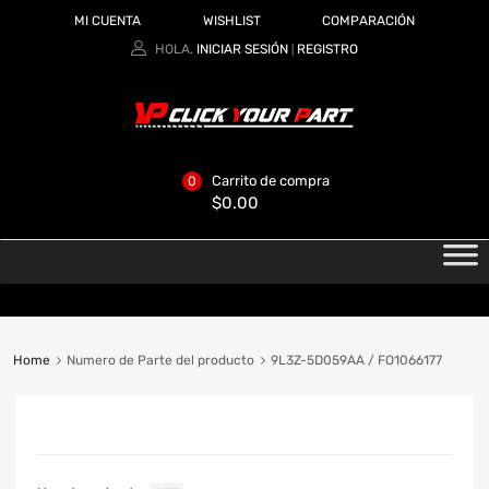
MI CUENTA
WISHLIST
COMPARACIÓN
HOLA.
INICIAR SESIÓN
REGISTRO
|
Carrito de compra
0
$
0.00
Home
Numero de Parte del producto
9L3Z-5D059AA / FO1066177
CATEGORIAS