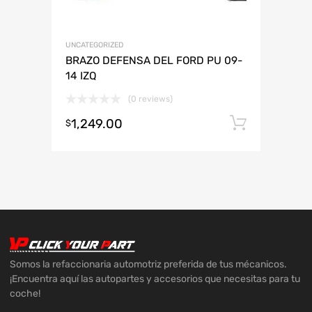
UNCATEGORIZED
BRAZO DEFENSA DEL FORD PU 09-
14 IZQ
(0 reviews)
1,249.00
Añadir 
$
Somos la refaccionaria automotriz preferida de tus mécanicos.
¡Encuentra aquí las autopartes y accesorios que necesitas para tu
coche!