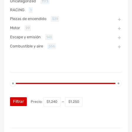
Uncategorized
1173
RACING
1
Piezas de encendido
339
Motor
99
Escape y emisión
143
Combustible y aire
556
PRECIO
Filtrar
Precio:
$1,240
—
$1,250
MARCA