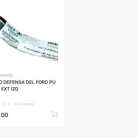
Agregar a mi Wishlist
ción
Agrega y compara
AUDI
CHEVROLET
DODGE
HONDA
JAC
LAMBORGHINI
MAZDA
GORIZED
O DEFENSA DEL FORD PU
 EXT IZQ
(0 reviews)
.00
Añadir al carrito