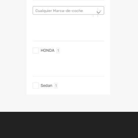
Cualquier Marca-de-coche
MARCA DE COCHE
HONDA
1
TIPO DE CARRO
Sedan
1