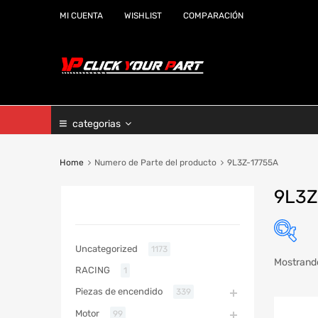
MI CUENTA
WISHLIST
COMPARACIÓN
categorias
Home
Numero de Parte del producto
9L3Z-17755A
9L3Z
CATEGORIAS
Uncategorized
1173
Mostrando
RACING
1
Marc
Piezas de encendido
339
Año
Motor
99