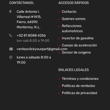
CONTÁCTANOS:
ACCESOS RÁPIDOS
Calle Antonio I.
Contacto
Villarreal #1415,
Quienes somos
Fierro, 64590
Refacciones
Monterrey, N.L.
automotrices
+52 81 8088 4256
Inyector de gasolina
lun-sab 8:00 a 19:00
Cuerpo de aceleración
ventasclickyourpart@gmail.com
Sensor de oxigeno
lunes a sábado 8:00 a
19:00
ENLACES LEGALES
Términos y condiciones
Políticas de rembolso
Políticas de privacidad