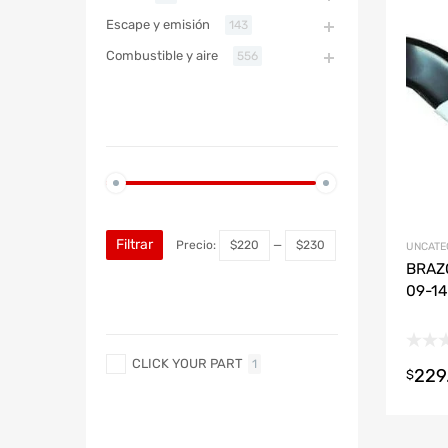
Refac
Escape y emisión
143
Combustible y aire
556
ABARTH
PRECIO
ABARTH
Filtrar
Precio:
$220
—
$230
UNCATE
BRAZ
09-14
MARCA
CLICK YOUR PART
1
229
$
MARCA DE COCHE