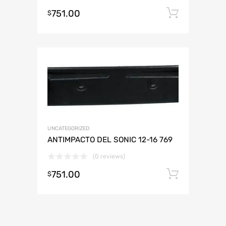
751.00
Añadir 
$
UNCATEGORIZED
ANTIMPACTO DEL SONIC 12-16 769
(0 reviews)
751.00
Añadir 
$