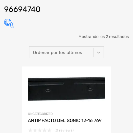
96694740
Mostrando los 2 resultados
Marca
Modelo
Año
Refacción
ABARTH
KIA SEDONA
ABARTH
AUDI
CHEVROLET
DODGE
HONDA
LAMBORGHINI
JAC
MAZDA
MINI
PLYMOUTH
RENAULT
SMART
VOLKSWAGEN
UNCATEGORIZED
ANTIMPACTO DEL SONIC 12-16 769
(0 reviews)