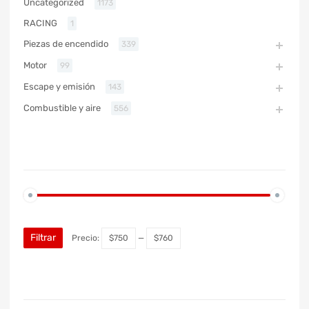
Uncategorized
1173
RACING
1
Piezas de encendido
339
Motor
99
Escape y emisión
143
Combustible y aire
556
PRECIO
Filtrar
Precio:
$750
—
$760
MARCA