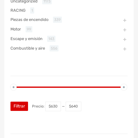
Uncategorized
1173
RACING
1
Piezas de encendido
339
Motor
99
Escape y emisión
143
Combustible y aire
556
PRECIO
Filtrar
Precio:
$630
—
$640
MARCA