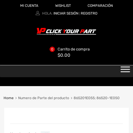
MI CUENTA
WISHLIST
COMPARACIÓN
HOLA.
INICIAR SESIÓN
REGISTRO
|
Carrito de compra
0
$
0.00
Home
Numero de Parte del producto
865201E055; 86520-1E050
CATEGORIAS