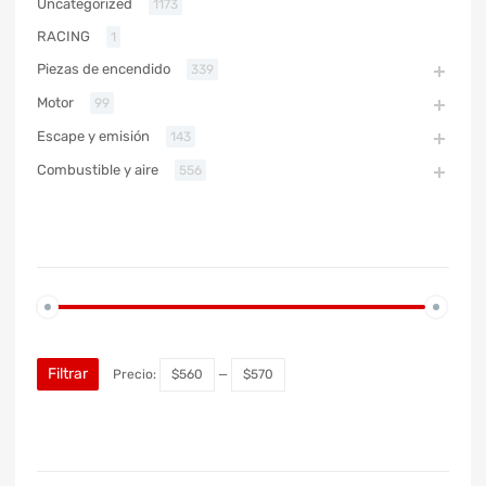
Uncategorized
1173
RACING
1
Piezas de encendido
339
Motor
99
Escape y emisión
143
Combustible y aire
556
PRECIO
Filtrar
Precio:
$560
—
$570
MARCA