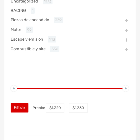
Uncategorized
1173
RACING
1
Piezas de encendido
339
Motor
99
Escape y emisión
143
Combustible y aire
556
PRECIO
Filtrar
Precio:
$1,320
—
$1,330
MARCA