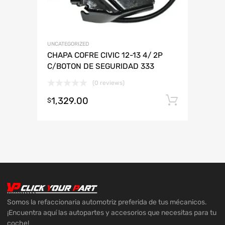
UNCATEGORIZED
CHAPA COFRE CIVIC 12-13 4/ 2P
C/BOTON DE SEGURIDAD 333
(0 reviews)
1,329.00
Añadir 
$
Somos la refaccionaria automotriz preferida de tus mécanicos.
¡Encuentra aquí las autopartes y accesorios que necesitas para tu
coche!