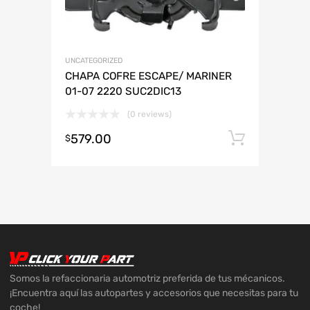
UNCATEGORIZED
CHAPA COFRE ESCAPE/ MARINER
01-07 2220 SUC2DIC13
(0 reviews)
579.00
Añadir 
$
Somos la refaccionaria automotriz preferida de tus mécanicos.
¡Encuentra aquí las autopartes y accesorios que necesitas para tu
coche!