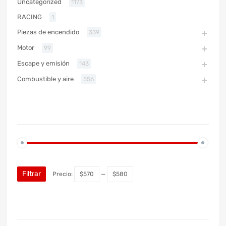
Uncategorized
1173
RACING
1
Piezas de encendido
339
Motor
99
Escape y emisión
143
Combustible y aire
556
PRECIO
Filtrar
Precio:
$570
—
$580
MARCA