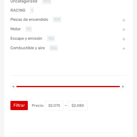
Uncategorized
1173
RACING
1
Piezas de encendido
339
Motor
99
Escape y emisión
143
Combustible y aire
556
PRECIO
Filtrar
Precio:
$2,070
—
$2,080
MARCA