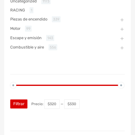
Uncategorized
1173
RACING
1
Piezas de encendido
339
Motor
99
Escape y emisión
143
Combustible y aire
556
PRECIO
Filtrar
Precio:
$320
—
$330
MARCA