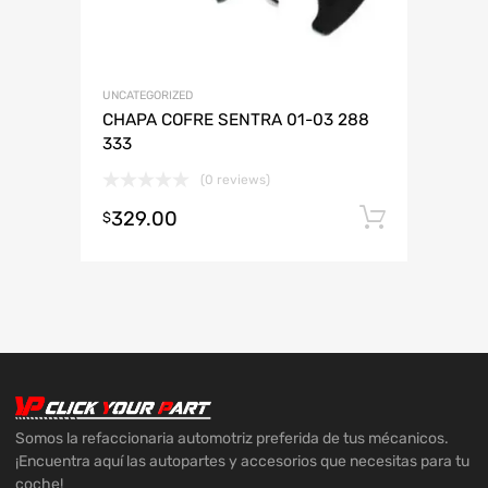
UNCATEGORIZED
CHAPA COFRE SENTRA 01-03 288
333
(0 reviews)
329.00
Añadir 
$
Somos la refaccionaria automotriz preferida de tus mécanicos.
¡Encuentra aquí las autopartes y accesorios que necesitas para tu
coche!