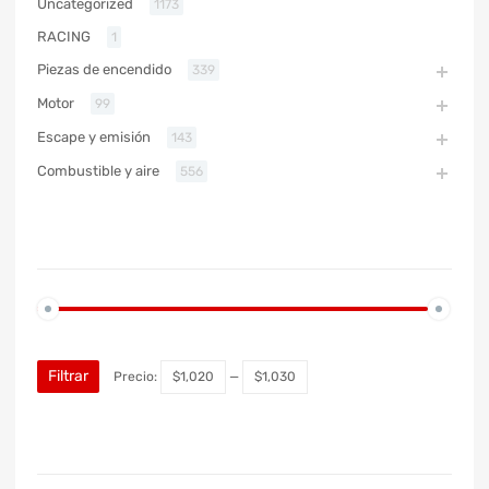
Uncategorized
1173
RACING
1
Piezas de encendido
339
Motor
99
Escape y emisión
143
Combustible y aire
556
PRECIO
Filtrar
Precio:
$1,020
—
$1,030
MARCA