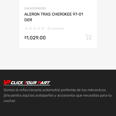
UNCATEGORIZED
ALERON TRAS CHEROKEE 97-01
DER
(0 reviews)
1,029.00
Añadir 
$
Somos la refaccionaria automotriz preferida de tus mécanicos.
¡Encuentra aquí las autopartes y accesorios que necesitas para tu
coche!